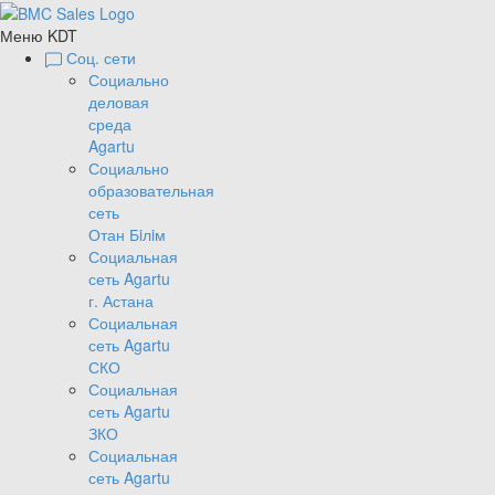
Меню KDT
Соц. сети
Социально
деловая
среда
Agartu
Социально
образовательная
сеть
Отан Бiлiм
Социальная
сеть Agartu
г. Астана
Социальная
сеть Agartu
СКО
Социальная
сеть Agartu
ЗКО
Социальная
сеть Agartu