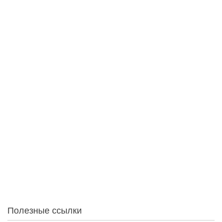
Опрос
Статистика
1
За месяц
0
За неделю
0
Вчера
0
Сегодня
0
Онлайн:
Полезные ссылки