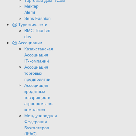
Торговый дом "Асем"
Mektep
Alemi
Sens Fashion
Туристич. сети
BMC Tourism
dev
Ассоциации
Казахстанская
Ассоциация
IT-компаний
Ассоциация
торговых
предприятий
Ассоциация
кредитных
товариществ
агропромышл.
комплекса
Международная
Федерация
Бухгалтеров
(IFAC)